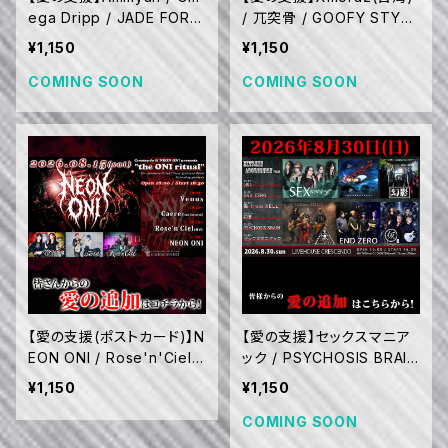
ega Dripp / JADE FORE
/ 兀突骨 / GOOFY STYLE
ST COMPANY / ザ・ヒー
/ CRY / ROOTS OF GRIE
¥1,150
¥1,150
ナキャット / のろゐみこ (9/
F / Jun TA_NA_KA (VOR
27)
CHAOS) (9/6)
COMING SOON
COMING SOON
【愛の支援(ポストカード)】N
【愛の支援】セックスマニア
EON ONI / Rose'n'Ciel
ック / PSYCHOSIS BRAIN
(仙台) / Caere(from Cer
/ 幻影 / 鬼 from HELL / E
¥1,150
¥1,150
veteri) / Venus (8/15)
ND ZERO / (仮) (8/30)
COMING SOON