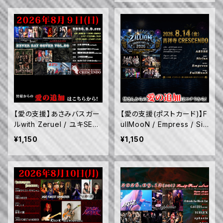
【愛の支援】あさみバスガー
【愛の支援(ポストカード)】F
ルwith Zeruel / ユキSESS
ullMooN / Empress / Siri
ION / BILION DOLLER BA
us / ABYSS (8/14)
¥1,150
¥1,150
BIES / U.F.O(未確認不良
オジさん) / LAID ZEPPELI
N (8/9)