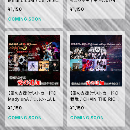
MelanblooM / Cerveteri
タスケッチ / ヂキル&ハイド
(群馬) / Rezaria / ふれふ
/ GREAT CONFUSION
¥1,150
¥1,150
ら / 一ノ瀬リカ (9/11)
(7/31)
COMING SOON
【愛の支援(ポストカード)】
【愛の支援(ポストカード)】
MadylunA / ラルン-LA LU
我我 / CHAIN THE RIOT
NE- / 劇団ANDROGYNY /
已己巳己(名古屋) / ゆるっ
¥1,150
¥1,150
吉田カナミ (8/27)
と～！ / Ms.RedTHEATER
/ ALDEBARAN (9/5)
COMING SOON
COMING SOON