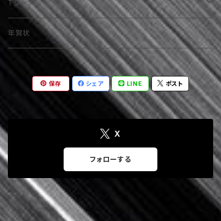
RELUNA（Regina fantasma）
Tシャツ
魔威呼（金城舞子）
LOUD&PROUD
年賀状
TOKYO SPANDIXXX
その他
保存
シェア
LINE
ポスト
YOU
お百合（Rakshasa）
YOU＆Himaxxx
美月咲愛（Silent Tales）
X
SIRENT SCREEM
フォローする
少女S
絶対倶楽部