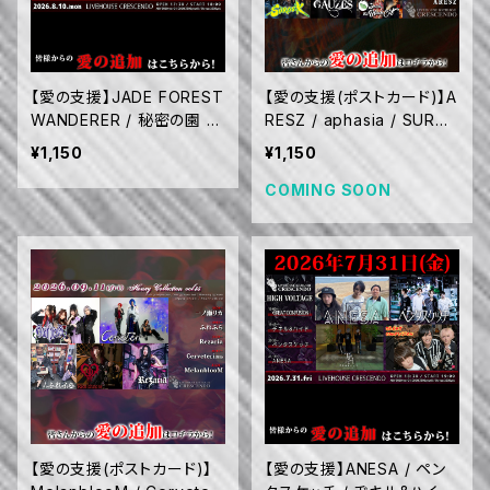
【愛の支援】JADE FOREST
【愛の支援(ポストカード)】A
WANDERER / 秘密の園 /
RESZ / aphasia / SURG
Keiji.K / MEGANOIZE / 小
E'K / GAUZES(名古屋) /
¥1,150
¥1,150
4ギタリストそうちゃん (8/1
Orimuh the Black Cat
0)
(9/12)
COMING SOON
【愛の支援(ポストカード)】
【愛の支援】ANESA / ペン