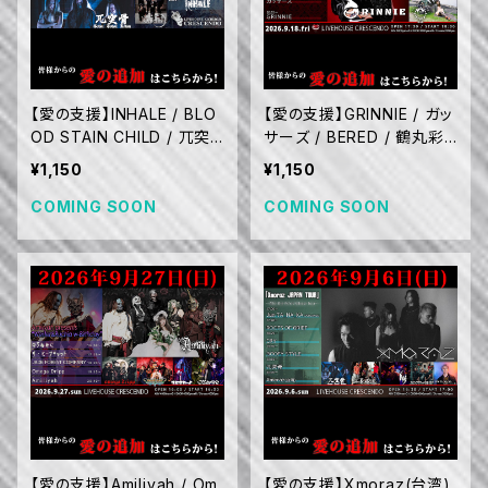
【愛の支援】INHALE / BLO
【愛の支援】GRINNIE / ガッ
OD STAIN CHILD / 兀突
サーズ / BERED / 鶴丸彩
骨 / Omelas (O.A.) (10/1
(9/18)
¥1,150
¥1,150
7)
COMING SOON
COMING SOON
【愛の支援】Amiliyah / Om
【愛の支援】Xmoraz(台湾)