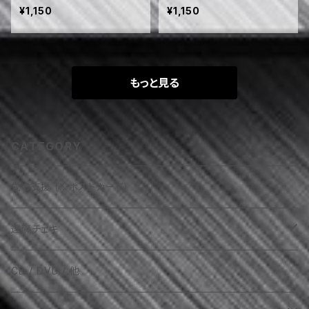
YPE / Plug in / sirokunot
mensioN. / MANATY / ハ
¥1,150
¥1,150
e(名古屋) / T-AR'S DRO
ヂチ-HADICHI- (8/5)
P / appliqué (8/11)
もっと見る
CATEGORY
愛の支援 (※ポストカード)
遠隔チェキ
AKIRA（VOLCANO / 他）
CD / DVD / 他