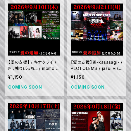
【愛の支援】テキナクライ /
【愛の支援】鵲-kasasagi- /
純、独りぼっち。。/ momo /
PLOTOLEMS / jasui visi
Taiga (天井裏のザムザ) /
on / OFFSWAY / Aqilla
¥1,150
¥1,150
志水咲蔵 (9/10)
(9/21)
COMING SOON
COMING SOON