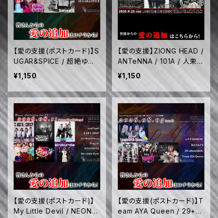
【愛の支援(ポストカード)】S
【愛の支援】ZIONG HEAD /
UGAR&SPICE / 超絶ゆる
ANTeNNA / 101A / 人束 /
っと / Solvenia / 松原みず
AGITO (8/23)
¥1,150
¥1,150
き with エリー (8/21)
【愛の支援(ポストカード)】
【愛の支援(ポストカード)】T
My Little Devil / NEONH
eam AYA Queen / 29+di