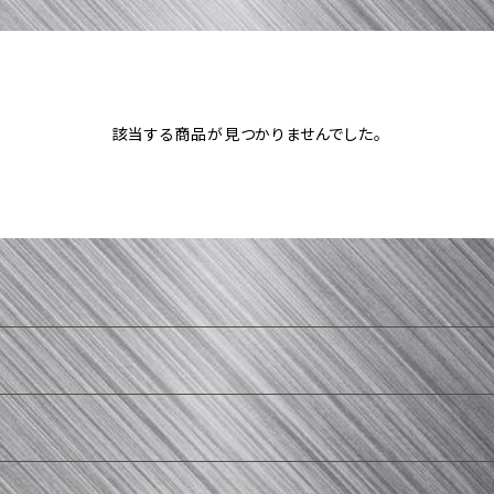
該当する商品が見つかりませんでした。