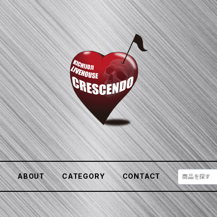
E
ABOUT
CATEGORY
CONTACT