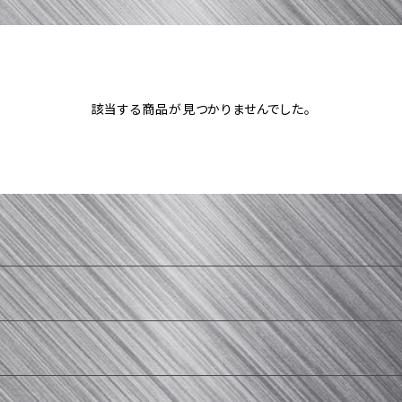
該当する商品が見つかりませんでした。