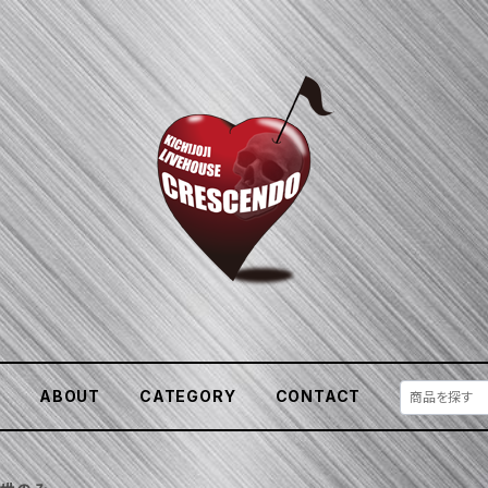
E
ABOUT
CATEGORY
CONTACT