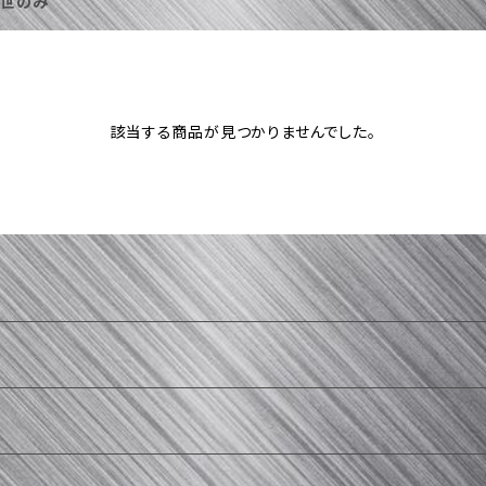
莉世のみ
該当する商品が見つかりませんでした。