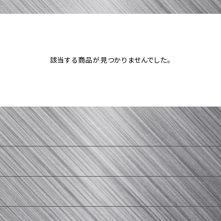
該当する商品が見つかりませんでした。