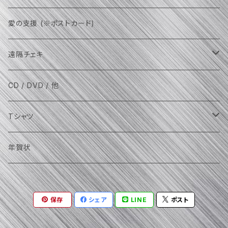
愛の支援 (※ポストカード)
遠隔チェキ
AKIRA（VOLCANO / 他）
CD / DVD / 他
RELUNA（Regina fantasma）
Tシャツ
魔威呼（金城舞子）
LOUD&PROUD
年賀状
TOKYO SPANDIXXX
その他
保存
シェア
LINE
ポスト
YOU
お百合（Rakshasa）