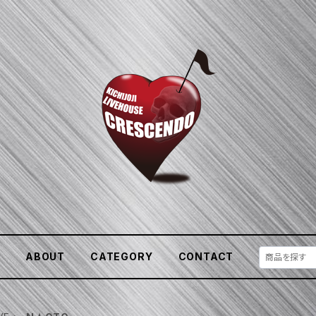
E
ABOUT
CATEGORY
CONTACT