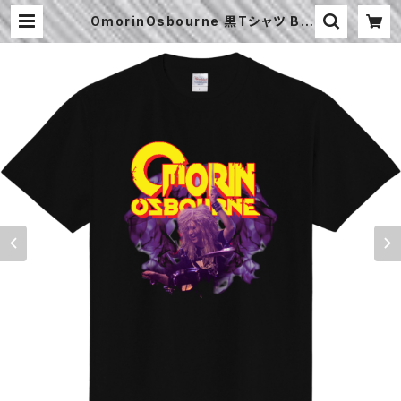
OmorinOsbourne 黒Tシャツ B |
LIVE HOUSE CRESCENDO