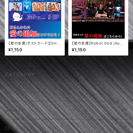
【愛の支援(ポストカード)】SHiR
【愛の支援】Robot God (Aust
OPiA / KONSOME+ / Ineed
ralia) / Venus / D=fate / Aqi
¥1,150
¥1,150
S / HONEYBEE (8/7)
lla / unclose (9/17)
CATEGORY
愛の支援 (※ポストカード)
遠隔チェキ
AKIRA（VOLCANO / 他）
CD / DVD / 他