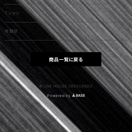
RELUNA（Regina fantasma）
Tシャツ
魔威呼（金城舞子）
LOUD&PROUD
年賀状
TOKYO SPANDIXXX
その他
商品一覧に戻る
YOU
お百合（Rakshasa）
YOU＆Himaxxx
美月咲愛（Silent Tales）
© LIVE HOUSE CRESCENDO
Powered by
SIRENT SCREEM
少女S