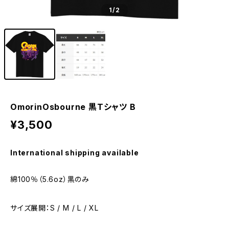
1
/2
OmorinOsbourne 黒Tシャツ B
¥3,500
International shipping available
綿100％（5.6oz）黒のみ
サイズ展開：S / M / L / XL