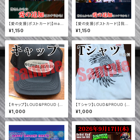
【愛の支援(ポストカード)】mate
【愛の支援(ポストカード)】我我
ria. / ARESZ / 落果 / Paws In
/ CHAIN THE RIOT 已己巳己
¥1,150
¥1,150
Peace (7/26)
(名古屋) / ゆるっと～！ / Ms.R
edTHEATER / ALDEBARAN
(9/5)
【キャップ】LOUD&PROUD (10
【Tシャツ】LOUD&PROUD (20
0th 記念)
06年)
¥1,000
¥1,000