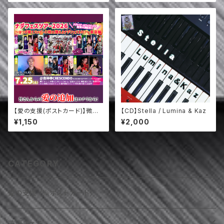
DICHI- (8/5)
【愛の支援(ポストカード)】微少
【CD】Stella / Lumina & Kaz
女戦士ナデシコムーンS / 柚田
¥1,150
¥2,000
麻里 / RIE 90's SESSION / J
un TA_NA_KA / VEGASPADE
/ ナデシコドール（7/25）
CATEGORY
愛の支援 (※ポストカード)
遠隔チェキ