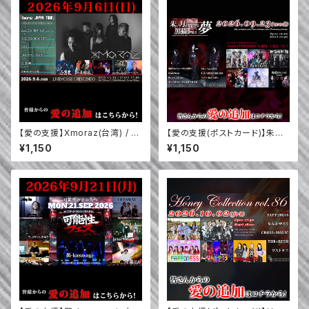
【愛の支援】Xmoraz(台湾) / 兀
【愛の支援(ポストカード)】朱い
突骨 / GOOFY STYLE / CRY
月を見上げる黒猫が見る夢 / T
¥1,150
¥1,150
/ ROOTS OF GRIEF / Jun T
HE SOUND BEE HD / ハヂチ-
A_NA_KA (VORCHAOS) (9/
HADICHI- / ラルン-LA LUNE
6)
- / MadylunA / Rose'n'Ciel
(仙台) / (O.A.) 秘密のセッショ
ン～NOAHMIX～ (9/23)