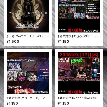
【CD】「WAY OF THE WARRI
【愛の支援】あさみバスガールwi
OR」 / Allegiance Reign
th Zeruel / ユキSESSION / B
¥1,500
¥1,150
ILION DOLLER BABIES / U.
F.O(未確認不良オジさん) / LAI
D ZEPPELIN (8/9)
【愛の支援(ポストカード)】Tea
【愛の支援】Robot God (Aust
m AYA Queen / 29+dimens
ralia) / Venus / D=fate / Aqi
¥1,150
¥1,150
ioN. / MANATY / ハヂチ-HA
lla / unclose (9/17)