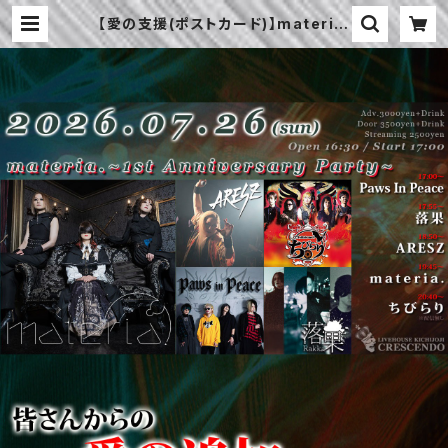
【愛の支援(ポストカード)】materia.
/ ARESZ / 落果 / Paws In Peace
(7/26) | LIVE HOUSE CRESCEN
DO