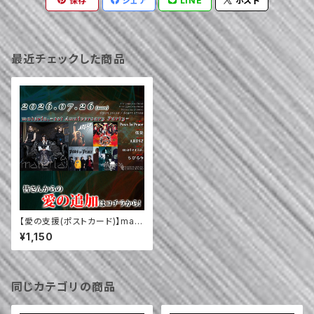
保存
シェア
LINE
ポスト
最近チェックした商品
【愛の支援(ポストカード)】mate
ria. / ARESZ / 落果 / Paws In
¥1,150
Peace (7/26)
同じカテゴリの商品