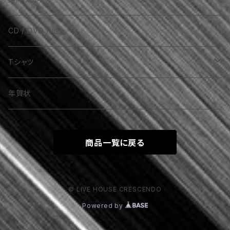
AKIRA（VOLCANO / 他）
CD / DVD / 他
RELUNA（Regina fantasma）
Tシャツ
魔威呼（金城舞子）
LOUD&PROUD
年賀状
TOKYO SPANDIXXX
その他
商品一覧に戻る
YOU
お百合（Rakshasa）
YOU＆Himaxxx
美月咲愛（Silent Tales）
© LIVE HOUSE CRESCENDO
Powered by
SIRENT SCREEM