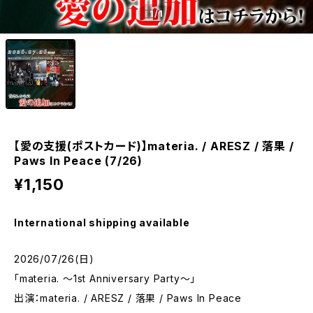
1
/1
【愛の支援(ポストカード)】materia. / ARESZ / 落果 /
Paws In Peace (7/26)
¥1,150
International shipping available
2026/07/26(日)
「materia. ～1st Anniversary Party～」
出演：materia. / ARESZ / 落果 / Paws In Peace