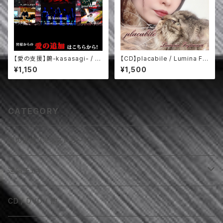
【愛の支援】鵲-kasasagi- / P
【CD】placabile / Lumina Fuj
LOTOLEMS / jasui vision /
imura
¥1,150
¥1,500
OFFSWAY / Aqilla (9/21)
CATEGORY
愛の支援 (※ポストカード)
遠隔チェキ
AKIRA（VOLCANO / 他）
CD / DVD / 他