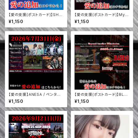
【愛の支援(ポストカード)】SHiR
【愛の支援(ポストカード)】My L
OPiA / KONSOME+ / Ineed
ittle Devil / NEONHYPE / Pl
¥1,150
¥1,150
S / HONEYBEE (8/7)
ug in / sirokunote(名古屋) /
T-AR'S DROP / appliqué
(8/11)
【愛の支援】ANESA / ペンタス
【愛の支援(ポストカード)】BLA
ケッチ / ヂキル&ハイド / GREA
SDEAD / NERVOUS BREAK
¥1,150
¥1,150
T CONFUSION (7/31)
DOWN / BRAVESTAKER / H
ERITAGE (11/21)