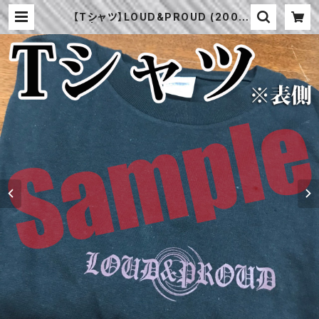
【Tシャツ】LOUD&PROUD (2003
年) | LIVE HOUSE CRESCENDO