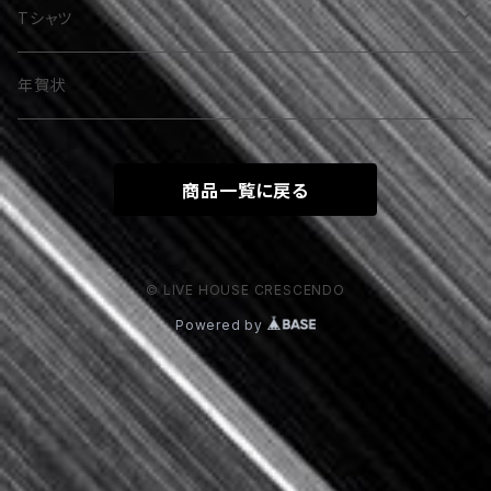
RELUNA（Regina fantasma）
Tシャツ
魔威呼（金城舞子）
LOUD&PROUD
年賀状
TOKYO SPANDIXXX
その他
商品一覧に戻る
YOU
お百合（Rakshasa）
YOU＆Himaxxx
美月咲愛（Silent Tales）
© LIVE HOUSE CRESCENDO
Powered by
SIRENT SCREEM
少女S
絶対倶楽部